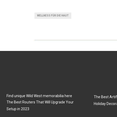
H
H
A
A
WELLNESS FÜR DIE HAUT
R
R
E
E
O
O
N
N
Find unique Wild West memorabilia here
The Best Artifi
The Best Routers That Will Upgrade Your
Holiday Decor
Setup in 2023