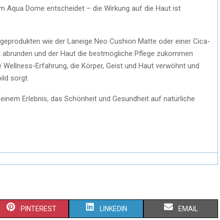
m Aqua Dome entscheidet – die Wirkung auf die Haut ist
geprodukten wie der Laneige Neo Cushion Matte oder einer Cica-
t abrunden und der Haut die bestmögliche Pflege zukommen
e Wellness-Erfahrung, die Körper, Geist und Haut verwöhnt und
ild sorgt.
u einem Erlebnis, das Schönheit und Gesundheit auf natürliche
S
S
S
PINTEREST
LINKEDIN
EMAIL