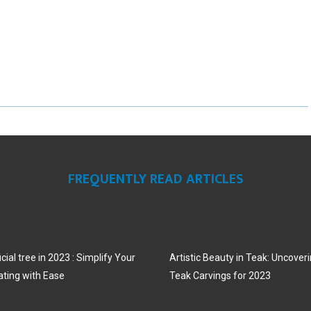
H
H
H
A
A
A
R
R
R
E
E
E
O
O
O
N
N
N
FREQUENTLY READ ARTICLES
cial tree in 2023 : Simplify Your
Artistic Beauty in Teak: Uncoveri
ating with Ease
Teak Carvings for 2023