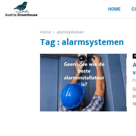
HOME
C
Home
alarmsystemen
Tag : alarmsystemen
H
A
v
P
O
i
o