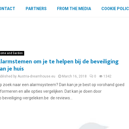
ONTACT
PARTNERS
FROM THE MEDIA
COOKIE POLIC
ome and Garden
larmstemen om je te helpen bij de beveiliging
an je huis
ublished by Austria-dreamhouse.eu
March 16, 2018
0
1342
p zoek naar een alarmsysteem? Dan kan je je best op vorohand goed
nformeren en alle opties vergelijken. Dat kan je doen door
p beveiliging-vergeleken.be de reviews...