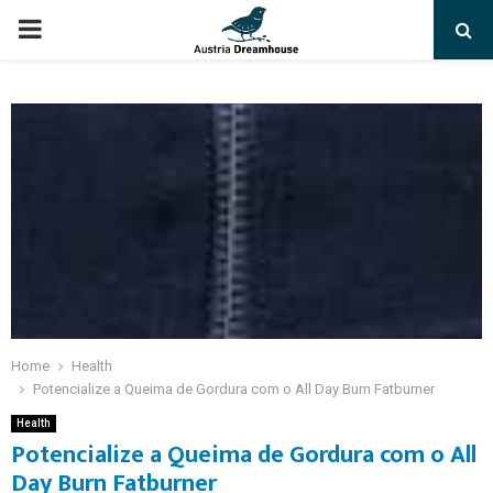
PRIMARY
MENU
Home
Health
Potencialize a Queima de Gordura com o All Day Burn Fatburner
Health
Potencialize a Queima de Gordura com o All
Day Burn Fatburner