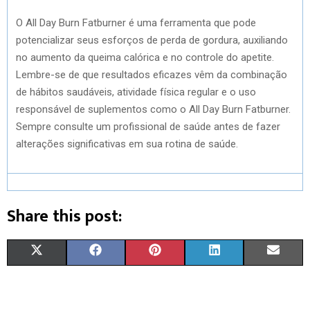
O All Day Burn Fatburner é uma ferramenta que pode
potencializar seus esforços de perda de gordura, auxiliando
no aumento da queima calórica e no controle do apetite.
Lembre-se de que resultados eficazes vêm da combinação
de hábitos saudáveis, atividade física regular e o uso
responsável de suplementos como o All Day Burn Fatburner.
Sempre consulte um profissional de saúde antes de fazer
alterações significativas em sua rotina de saúde.
Share this post:
S
S
S
S
S
X
F
P
L
E
H
H
H
H
H
(
A
I
I
M
A
A
A
A
A
T
C
N
N
A