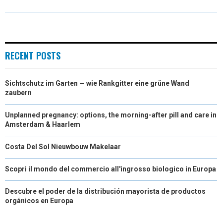
R
R
R
R
R
W
E
T
K
I
E
E
E
E
E
I
B
E
E
L
O
O
O
O
O
T
O
R
D
RECENT POSTS
N
N
N
N
N
T
O
E
I
Sichtschutz im Garten — wie Rankgitter eine grüne Wand
E
K
S
N
zaubern
R
T
Unplanned pregnancy: options, the morning-after pill and care in
)
Amsterdam & Haarlem
Costa Del Sol Nieuwbouw Makelaar
Scopri il mondo del commercio all'ingrosso biologico in Europa
Descubre el poder de la distribución mayorista de productos
orgánicos en Europa