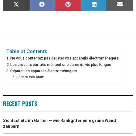
S
S
S
S
S
X
F
P
L
E
H
H
H
H
H
(
A
I
I
M
A
A
A
A
A
T
C
N
N
A
R
R
R
R
R
W
E
T
K
I
E
E
E
E
E
I
B
E
E
L
Table of Contents
Ne vous contentez pas de jeter vos appareils électroménagers!
O
O
O
O
O
T
O
R
D
Les produits parfaits méritent une durée de vie plus longue
N
N
N
N
N
Réparer les appareils électroménagers
T
O
E
I
Share this post:
E
K
S
N
R
T
RECENT POSTS
)
Sichtschutz im Garten — wie Rankgitter eine grüne Wand
zaubern