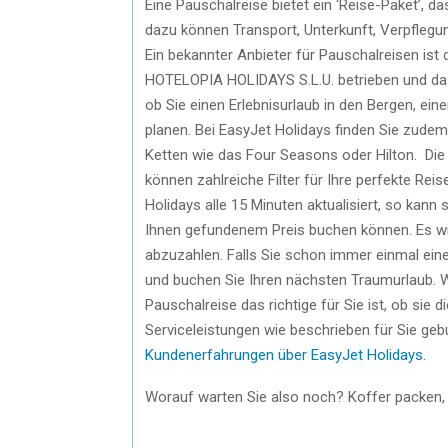
Eine Pauschalreise bietet ein ‘Reise-Paket’
dazu können Transport, Unterkunft, Verpflegu
Ein bekannter Anbieter für Pauschalreisen ist 
HOTELOPIA HOLIDAYS S.L.U. betrieben und das
ob Sie einen Erlebnisurlaub in den Bergen, ei
planen. Bei EasyJet Holidays finden Sie zude
Ketten wie das Four Seasons oder Hilton. Die I
können zahlreiche Filter für Ihre perfekte R
Holidays alle 15 Minuten aktualisiert, so kan
Ihnen gefundenem Preis buchen können. Es wir
abzuzahlen. Falls Sie schon immer einmal eine
und buchen Sie Ihren nächsten Traumurlaub. We
Pauschalreise das richtige für Sie ist, ob sie 
Serviceleistungen wie beschrieben für Sie ge
Kundenerfahrungen über EasyJet Holidays.
Worauf warten Sie also noch? Koffer packen,