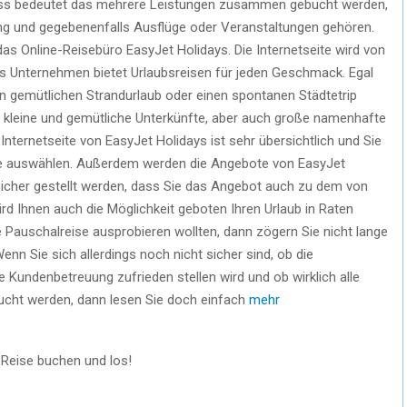
, dass bedeutet das mehrere Leistungen zusammen gebucht werden,
ng und gegebenenfalls Ausflüge oder Veranstaltungen gehören.
das Online-Reisebüro EasyJet Holidays. Die Internetseite wird von
 Unternehmen bietet Urlaubsreisen für jeden Geschmack. Egal
nen gemütlichen Strandurlaub oder einen spontanen Städtetrip
m kleine und gemütliche Unterkünfte, aber auch große namenhafte
nternetseite von EasyJet Holidays ist sehr übersichtlich und Sie
eise auswählen. Außerdem werden die Angebote von EasyJet
n sicher gestellt werden, dass Sie das Angebot auch zu dem von
d Ihnen auch die Möglichkeit geboten Ihren Urlaub in Raten
 Pauschalreise ausprobieren wollten, dann zögern Sie nicht lange
nn Sie sich allerdings noch nicht sicher sind, ob die
die Kundenbetreuung zufrieden stellen wird und ob wirklich alle
bucht werden, dann lesen Sie doch einfach
mehr
 Reise buchen und los!