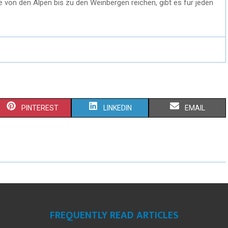
e von den Alpen bis zu den Weinbergen reichen, gibt es für jeden
S
S
S
PINTEREST
LINKEDIN
EMAIL
H
H
H
A
A
A
R
R
R
E
E
E
O
O
O
FREQUENTLY READ ARTICLES
N
N
N