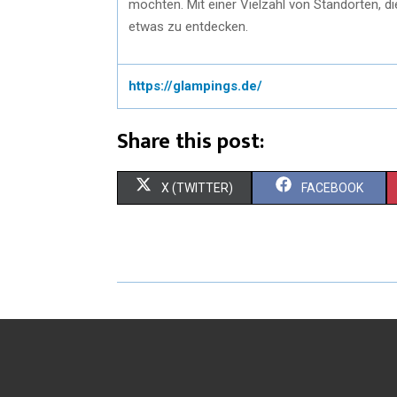
möchten. Mit einer Vielzahl von Standorten, di
etwas zu entdecken.
https://glampings.de/
Share this post:
S
S
X (TWITTER)
FACEBOOK
H
H
A
A
R
R
E
E
O
O
N
N